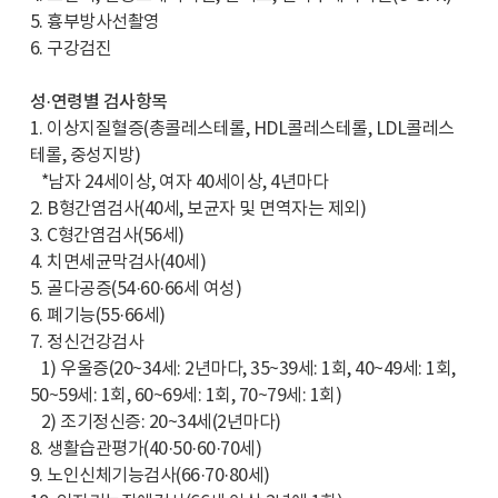
5. 흉부방사선촬영
6. 구강검진
성·연령별 검사항목
1. 이상지질혈증(총콜레스테롤, HDL콜레스테롤, LDL콜레스
테롤, 중성지방)
*남자 24세이상, 여자 40세이상, 4년마다
2. B형간염검사(40세, 보균자 및 면역자는 제외)
3. C형간염검사(56세)
4. 치면세균막검사(40세)
5. 골다공증(54·60·66세 여성)
6. 폐기능(55·66세)
7. 정신건강검사
1) 우울증(20~34세: 2년마다, 35~39세: 1회, 40~49세: 1회,
50~59세: 1회, 60~69세: 1회, 70~79세: 1회)
2) 조기정신증: 20~34세(2년마다)
8. 생활습관평가(40·50·60·70세)
9. 노인신체기능검사(66·70·80세)